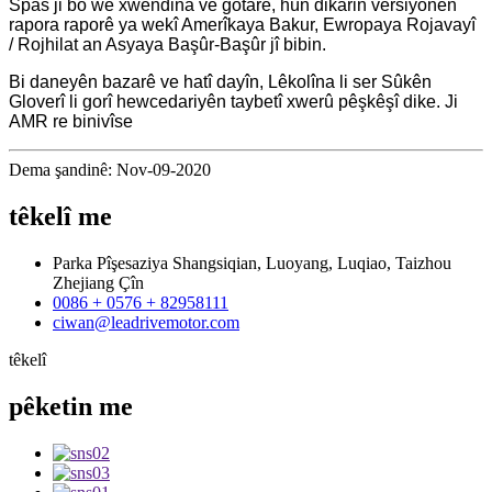
Spas ji bo we xwendina vê gotarê, hûn dikarin versiyonên
rapora raporê ya wekî Amerîkaya Bakur, Ewropaya Rojavayî
/ Rojhilat an Asyaya Başûr-Başûr jî bibin.
Bi daneyên bazarê ve hatî dayîn, Lêkolîna li ser Sûkên
Gloverî li gorî hewcedariyên taybetî xwerû pêşkêşî dike. Ji
AMR re binivîse
Dema şandinê: Nov-09-2020
têkelî
me
Parka Pîşesaziya Shangsiqian, Luoyang, Luqiao, Taizhou
Zhejiang Çîn
0086 + 0576 + 82958111
ciwan@leadrivemotor.com
têkelî
pêketin
me