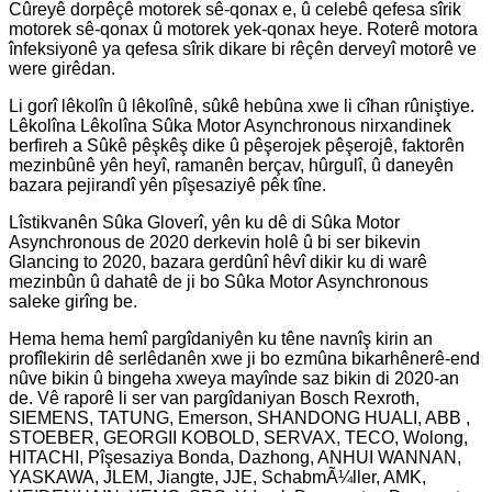
Cûreyê dorpêçê motorek sê-qonax e, û celebê qefesa sîrik
motorek sê-qonax û motorek yek-qonax heye. Roterê motora
înfeksiyonê ya qefesa sîrik dikare bi rêçên derveyî motorê ve
were girêdan.
Li gorî lêkolîn û lêkolînê, sûkê hebûna xwe li cîhan rûniştiye.
Lêkolîna Lêkolîna Sûka Motor Asynchronous nirxandinek
berfireh a Sûkê pêşkêş dike û pêşerojek pêşerojê, faktorên
mezinbûnê yên heyî, ramanên berçav, hûrgulî, û daneyên
bazara pejirandî yên pîşesaziyê pêk tîne.
Lîstikvanên Sûka Gloverî, yên ku dê di Sûka Motor
Asynchronous de 2020 derkevin holê û bi ser bikevin
Glancing to 2020, bazara gerdûnî hêvî dikir ku di warê
mezinbûn û dahatê de ji bo Sûka Motor Asynchronous
saleke girîng be.
Hema hema hemî pargîdaniyên ku têne navnîş kirin an
profîlekirin dê serlêdanên xwe ji bo ezmûna bikarhênerê-end
nûve bikin û bingeha xweya mayînde saz bikin di 2020-an
de. Vê raporê li ser van pargîdaniyan Bosch Rexroth,
SIEMENS, TATUNG, Emerson, SHANDONG HUALI, ABB ,
STOEBER, GEORGII KOBOLD, SERVAX, TECO, Wolong,
HITACHI, Pîşesaziya Bonda, Dazhong, ANHUI WANNAN,
YASKAWA, JLEM, Jiangte, JJE, SchabmÃ¼ller, AMK,