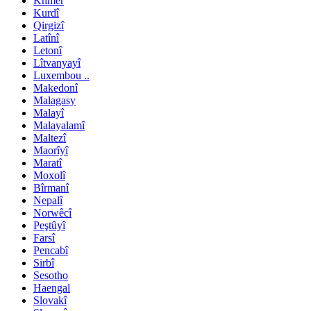
Khmer
Kurdî
Qirgizî
Latînî
Letonî
Lîtvanyayî
Luxembou ..
Makedonî
Malagasy
Malayî
Malayalamî
Maltezî
Maorîyî
Maratî
Moxolî
Bîrmanî
Nepalî
Norwêcî
Peştûyî
Farsî
Pencabî
Sirbî
Sesotho
Haengal
Slovakî