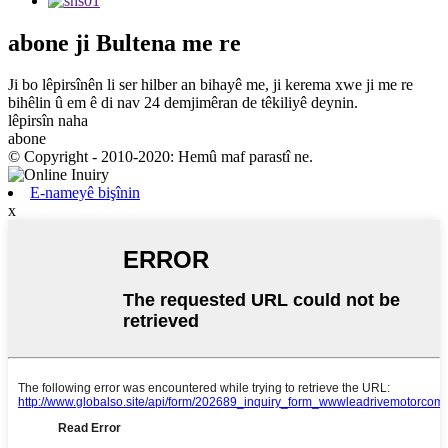
abone
ji Bultena me re
Ji bo lêpirsînên li ser hilber an bihayê me, ji kerema xwe ji me re
bihêlin û em ê di nav 24 demjimêran de têkiliyê deynin.
lêpirsîn naha
abone
© Copyright - 2010-2020: Hemû maf parastî ne.
E-nameyê bişînin
x