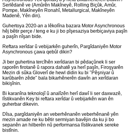
Serlêdanê ve (Amûrên Makîneyê, Rolling Biçûk, Amûr,
Pompe, Makîneyên Ronahî, Metallurgical, Makîneyên
Madenê, Yên din).
Guhertoya 2020-an a lêkolîna bazara Motor Asynchronous
hêj bêtir perçe / teng e ku ji bo pîşesaziya berbiçaviya paşîn
a paşîn nîşan bide.
Reftara xerîdar û vebijarkên guherîn, Pargîdaniyên Motor
Asynchronous çawa qebûl dikin?
Ji ber guhertina tercîhên xerîdaran bi pêdaçûnek li ser
raporên firotanê û rapora dahatê ya herî paşîn, Firoşyarên
Mezin di sûka Gloverî de hewl didin ku bi "Pêşniyar û
karûbarên zêde" bala bikarhênerên dawîn an xerîdaran
bikişînin.
Bi karanîna teknolojî û analîzên herî dawî li ser daxwazê,
lîstikvanên Key bi reftara xerîdar û vebijarkên wan ên
guherbar dikevin.
Dîsa, pargîdaniyên an veberhênanên veberhênanê yên
mezin amade ne ku bêtir sermiyan bavêjin da ku ji bo
sepanên an hilberên nû performansa lîstikvanek sereke
bistînin.