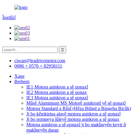
Îngilîzî
ciwan@leadrivemotor.com
0086 + 0576 + 82958111
Xane
Berhem
IE1 Motora asinkron a sê qonaxî
IE2 Motora asinkron a sê qonax
IE3 Motora asinkron a sê qonaxî
Mûşê Aluminium MS Motorê asinkronî yê sê qonaxî
Motora Standard a Rûsî (Hêza Bilind a Bingeha Biçûk)
Ji bo kêmkirina alavê motora asinkron a sê qonaxî
Ji bo pompeya lûleyê motora asinkron a sê qonax
Motora asinkron a sê-qonaxî ji bo makîneyên kevir û
makîneyên daran