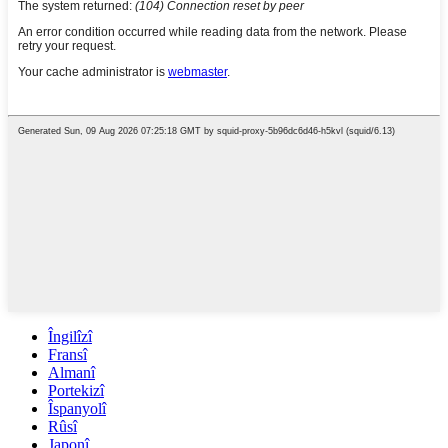
Îngilîzî
Fransî
Almanî
Portekizî
Îspanyolî
Rûsî
Japonî