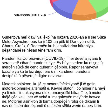
Guhertoya herî dawî ya lêkolîna bazara 2020-an a li ser Sûka
Motor Asynchronous ku ji 103-an pêk tê Daneyên sifrê,
Charts, Grafik, û Reqemên ku bi analîzkirina kûrahiya
pêşandanê re hêsan têne fam kirin.
Pandemîka Coronavirus (COVID-19) li her devera jiyanê li
seranserê cîhanê bandor kiriye. Ev bûye sedem ku di şert û
mercên sûkê de çend guhertin çêbibin. Rapor senaryoya
bazarê ya ku bi lez diguhere û nirxandinên bandora
destpêkê û pêşerojê digire nav xwe.
Motorek asinkron, ku jê re motora înfeksiyonê jî tê gotin,
motorek biherike alternatîf e. Kevirê stator ji bo hilberîna heyî
ya li rotor, indukasyona elektromanyetîkî bikar tîne, û motor
tîrêjê çêdike, ji ber vê yekê tu magnîteyên mayînde hewce
ne. Motorên asinkron di forma dorpêçên rotor de dikarin li
nav qefesên dorpêçandî û qefesên sêlikî werin dabeş kirin.