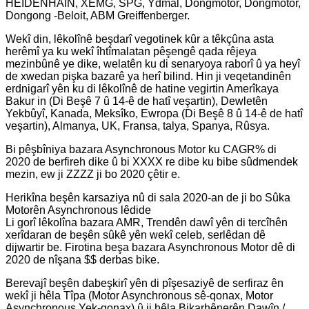
HEIDENHAIN, XEMG, SPG, Ydmal, Dongmotor, Dongmotor,
Dongong -Beloit, ABM Greiffenberger.
Wekî din, lêkolînê beşdarî vegotinek kûr a têkçûna asta
herêmî ya ku wekî îhtîmalatan pêşengê qada rêjeya
mezinbûnê ye dike, welatên ku di senaryoya raborî û ya heyî
de xwedan pişka bazarê ya herî bilind. Hin ji veqetandinên
erdnigarî yên ku di lêkolînê de hatine vegirtin Amerîkaya
Bakur in (Di Beşê 7 û 14-ê de hatî veşartin), Dewletên
Yekbûyî, Kanada, Meksîko, Ewropa (Di Beşê 8 û 14-ê de hatî
veşartin), Almanya, UK, Fransa, talya, Spanya, Rûsya.
Bi pêşbîniya bazara Asynchronous Motor ku CAGR% di
2020 de berfireh dike û bi XXXX re dibe ku bibe sûdmendek
mezin, ew ji ZZZZ ji bo 2020 çêtir e.
Herikîna beşên karsaziya nû di sala 2020-an de ji bo Sûka
Motorên Asynchronous lêdide
Li gorî lêkolîna bazara AMR, Trendên dawî yên di tercîhên
xerîdaran de beşên sûkê yên wekî celeb, serlêdan dê
dijwartir be. Firotina beşa bazara Asynchronous Motor dê di
2020 de nîşana $$ derbas bike.
Berevajî beşên dabeşkirî yên di pîşesaziyê de serfiraz ên
wekî ji hêla Tîpa (Motor Asynchronous sê-qonax, Motor
Asynchronous Yek-qonax) û ji hêla Bikarhênerên Dawîn /