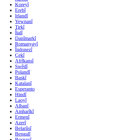
Koreyî
Erebî
Irlandî
Yewnanî
Tirkî
Îtalî
Danîmarkî
Romanyayî
Îndonezî
Çekî
Afrîkansî
Swêdî
Polandî
Baskî
Katalanî
Esperanto
Hindî
Laoyî
Albanî
Amharîkî
Ermenî
Azerî
Belarûsî
Bengalî
Bosnayî