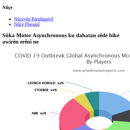
Nûçe
Nûçeyên Pargîdaniyê
Nûçe Pîşesazî
Sûka Motor Asynchronous ku dahatan zêde bike
awirên erênî ne