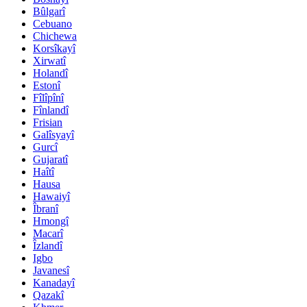
Bûlgarî
Cebuano
Chichewa
Korsîkayî
Xirwatî
Holandî
Estonî
Fîlîpînî
Fînlandî
Frisian
Galîsyayî
Gurcî
Gujaratî
Haîtî
Hausa
Hawaiyî
Îbranî
Hmongî
Macarî
Îzlandî
Igbo
Javanesî
Kanadayî
Qazakî