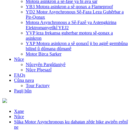
Motora asinkron a sê-fase ya bi ava sar
YB3 Motora asinkron a sê qonax a Flameproof
YD2 Motor Asynchronous Sê-Faza Leza Guhêrbar a
Pir-Qonax
Motora Asynchronous a Sê-Fazê ya Astengkirina
Elektromanyetîkî YEJ2
YVP leza frekansa guherbar motora sê-qonax a
asinkron
YXP Motora asinkron a sê qonaxî ji bo agirê germbûna
bilind û dûmana dûmanê
Motor Birca Sarker
Nûçe
Nûçeyên Pargîdaniyê
Nûçe Pîşesazî
FAQs
Çûna nava
Tour Factory
Paqij bûn
Xane
Nûçe
Sûka Motor Asynchronous ku dahatan zêde bike awirên erênî
ne