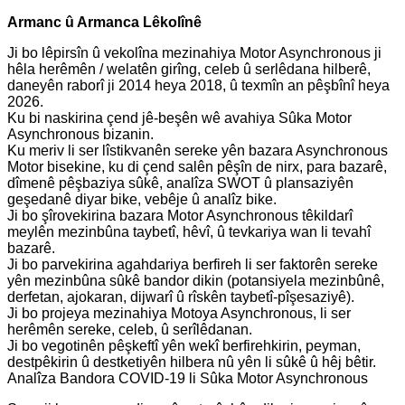
Armanc û Armanca Lêkolînê
Ji bo lêpirsîn û vekolîna mezinahiya Motor Asynchronous ji
hêla herêmên / welatên girîng, celeb û serlêdana hilberê,
daneyên raborî ji 2014 heya 2018, û texmîn an pêşbînî heya
2026.
Ku bi naskirina çend jê-beşên wê avahiya Sûka Motor
Asynchronous bizanin.
Ku meriv li ser lîstikvanên sereke yên bazara Asynchronous
Motor bisekine, ku di çend salên pêşîn de nirx, para bazarê,
dîmenê pêşbaziya sûkê, analîza SWOT û plansaziyên
geşedanê diyar bike, vebêje û analîz bike.
Ji bo şîrovekirina bazara Motor Asynchronous têkildarî
meylên mezinbûna taybetî, hêvî, û tevkariya wan li tevahî
bazarê.
Ji bo parvekirina agahdariya berfireh li ser faktorên sereke
yên mezinbûna sûkê bandor dikin (potansiyela mezinbûnê,
derfetan, ajokaran, dijwarî û rîskên taybetî-pîşesaziyê).
Ji bo projeya mezinahiya Motoya Asynchronous, li ser
herêmên sereke, celeb, û serîlêdanan.
Ji bo vegotinên pêşkeftî yên wekî berfirehkirin, peyman,
destpêkirin û destketiyên hilbera nû yên li sûkê û hêj bêtir.
Analîza Bandora COVID-19 li Sûka Motor Asynchronous