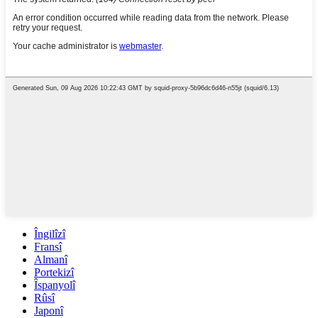
Îngilîzî
Fransî
Almanî
Portekizî
Îspanyolî
Rûsî
Japonî