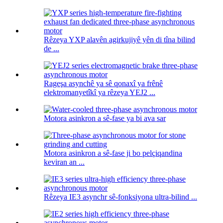
Rêzeya YXP alavên agirkujiyê yên di tîna bilind
de ...
Rageşa asynchê ya sê qonaxî ya frênê
elektromanyetîkî ya rêzeya YEJ2 ...
Motora asinkron a sê-fase ya bi ava sar
Motora asinkron a sê-fase ji bo pelçiqandina
keviran an ...
Rêzeya IE3 asynchr sê-fonksiyona ultra-bilind ...