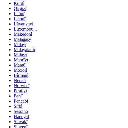
Kurdî
Qirgizî
Latînî
Letonî
Lîtvanyayî
Luxembou ..
Makedonî
Malagasy
Malayî
Malayalamî
Maltezî
Maorîyî
Maratî
Moxolî
Bîrmanî
Nepalî
Norwêcî
Peştûyî
Farsî
Pencabî
Sirbî
Sesotho
Haengal
Slovakî
Slovenî