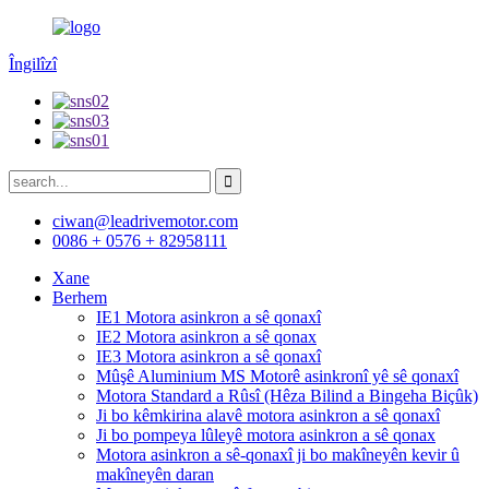
Îngilîzî
ciwan@leadrivemotor.com
0086 + 0576 + 82958111
Xane
Berhem
IE1 Motora asinkron a sê qonaxî
IE2 Motora asinkron a sê qonax
IE3 Motora asinkron a sê qonaxî
Mûşê Aluminium MS Motorê asinkronî yê sê qonaxî
Motora Standard a Rûsî (Hêza Bilind a Bingeha Biçûk)
Ji bo kêmkirina alavê motora asinkron a sê qonaxî
Ji bo pompeya lûleyê motora asinkron a sê qonax
Motora asinkron a sê-qonaxî ji bo makîneyên kevir û
makîneyên daran