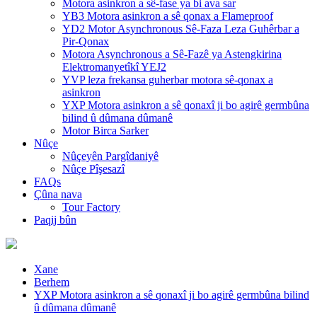
Motora asinkron a sê-fase ya bi ava sar
YB3 Motora asinkron a sê qonax a Flameproof
YD2 Motor Asynchronous Sê-Faza Leza Guhêrbar a
Pir-Qonax
Motora Asynchronous a Sê-Fazê ya Astengkirina
Elektromanyetîkî YEJ2
YVP leza frekansa guherbar motora sê-qonax a
asinkron
YXP Motora asinkron a sê qonaxî ji bo agirê germbûna
bilind û dûmana dûmanê
Motor Birca Sarker
Nûçe
Nûçeyên Pargîdaniyê
Nûçe Pîşesazî
FAQs
Çûna nava
Tour Factory
Paqij bûn
Xane
Berhem
YXP Motora asinkron a sê qonaxî ji bo agirê germbûna bilind
û dûmana dûmanê