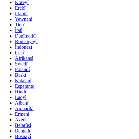
Koreyî
Erebî
Irlandî
Yewnanî
Tirkî
Îtalî
Danîmarkî
Romanyayî
Îndonezî
Çekî
Afrîkansî
Swêdî
Polandî
Baskî
Katalanî
Esperanto
Hindî
Laoyî
Albanî
Amharîkî
Ermenî
Azerî
Belarûsî
Bengalî
Bosnayî