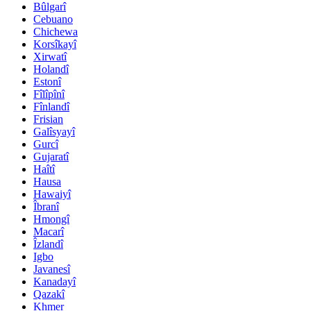
Bûlgarî
Cebuano
Chichewa
Korsîkayî
Xirwatî
Holandî
Estonî
Fîlîpînî
Fînlandî
Frisian
Galîsyayî
Gurcî
Gujaratî
Haîtî
Hausa
Hawaiyî
Îbranî
Hmongî
Macarî
Îzlandî
Igbo
Javanesî
Kanadayî
Qazakî
Khmer