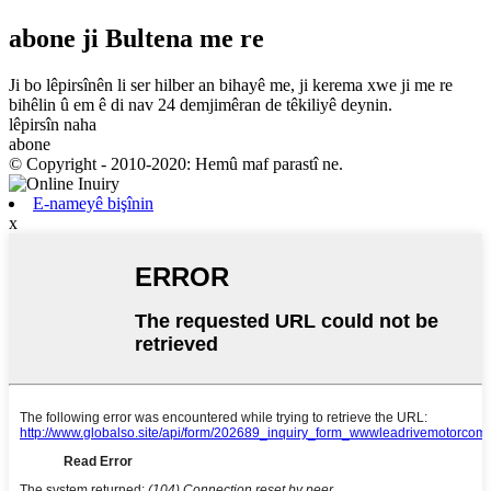
abone
ji Bultena me re
Ji bo lêpirsînên li ser hilber an bihayê me, ji kerema xwe ji me re
bihêlin û em ê di nav 24 demjimêran de têkiliyê deynin.
lêpirsîn naha
abone
© Copyright - 2010-2020: Hemû maf parastî ne.
E-nameyê bişînin
x