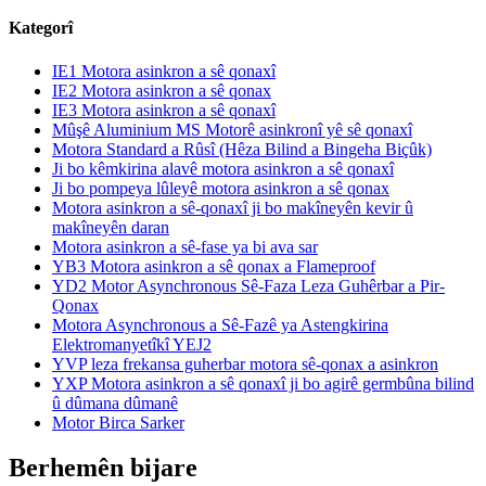
Kategorî
IE1 Motora asinkron a sê qonaxî
IE2 Motora asinkron a sê qonax
IE3 Motora asinkron a sê qonaxî
Mûşê Aluminium MS Motorê asinkronî yê sê qonaxî
Motora Standard a Rûsî (Hêza Bilind a Bingeha Biçûk)
Ji bo kêmkirina alavê motora asinkron a sê qonaxî
Ji bo pompeya lûleyê motora asinkron a sê qonax
Motora asinkron a sê-qonaxî ji bo makîneyên kevir û
makîneyên daran
Motora asinkron a sê-fase ya bi ava sar
YB3 Motora asinkron a sê qonax a Flameproof
YD2 Motor Asynchronous Sê-Faza Leza Guhêrbar a Pir-
Qonax
Motora Asynchronous a Sê-Fazê ya Astengkirina
Elektromanyetîkî YEJ2
YVP leza frekansa guherbar motora sê-qonax a asinkron
YXP Motora asinkron a sê qonaxî ji bo agirê germbûna bilind
û dûmana dûmanê
Motor Birca Sarker
Berhemên bijare