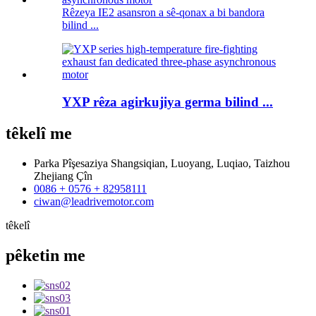
Rêzeya IE2 asansron a sê-qonax a bi bandora
bilind ...
YXP rêza agirkujiya germa bilind ...
têkelî
me
Parka Pîşesaziya Shangsiqian, Luoyang, Luqiao, Taizhou
Zhejiang Çîn
0086 + 0576 + 82958111
ciwan@leadrivemotor.com
têkelî
pêketin
me