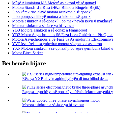
Mûşê Aluminium MS Motorê asinkronî yê sê qonaxî
Motora Standard a Rûsî (Hêza Bilind a Bingeha Biçûk)
Ji bo kêmkirina alavê motora asinkron a sê qonaxî
Ji bo pompeya lûleyê motora asinkron a sê qonax
Motora asinkron a sê-qonaxî ji bo makîneyên kevir û makîneyê
Motora asinkron a sê-fase ya bi ava sar
YB3 Motora asinkron a sê qonax a Flameproof
YD2 Motor Asynchronous Sê-Faza Leza Guhêrbar a Pir-Qona
Motora Asynchronous a Sê-Fazê ya Astengkirina Elektromanye
YVP leza frekansa guherbar motora sê-qonax a asinkron
YXP Motora asinkron a sê qonaxî ji bo agirê germbûna bilin
Motor Birca Sarker
Berhemên bijare
Rêzeya YXP alavên agirkujiyê yên di tîna bilind de ...
Rageşa asynchê ya sê qonaxî ya frênê elektromanyetîkî y
Motora asinkron a sê-fase ya bi ava sar