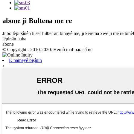
abone
ji Bultena me re
Ji bo lêpirsînên li ser hilber an bihayê me, ji kerema xwe ji me re bih
lêpirsîn naha
abone
© Copyright - 2010-2020: Hemû maf parastî ne.
E-nameyê bişînin
x