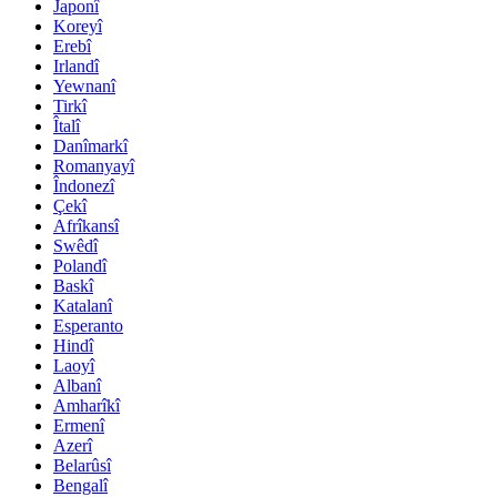
Japonî
Koreyî
Erebî
Irlandî
Yewnanî
Tirkî
Îtalî
Danîmarkî
Romanyayî
Îndonezî
Çekî
Afrîkansî
Swêdî
Polandî
Baskî
Katalanî
Esperanto
Hindî
Laoyî
Albanî
Amharîkî
Ermenî
Azerî
Belarûsî
Bengalî