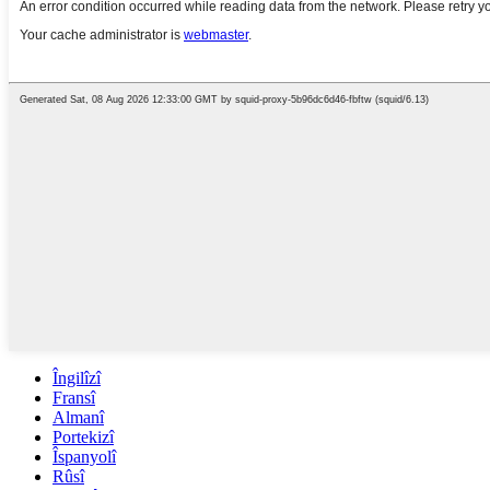
Îngilîzî
Fransî
Almanî
Portekizî
Îspanyolî
Rûsî