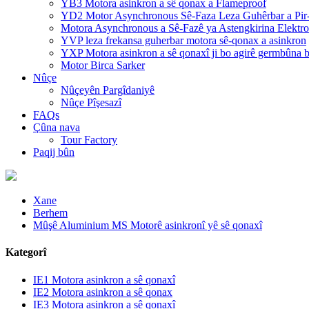
YB3 Motora asinkron a sê qonax a Flameproof
YD2 Motor Asynchronous Sê-Faza Leza Guhêrbar a Pi
Motora Asynchronous a Sê-Fazê ya Astengkirina Elektr
YVP leza frekansa guherbar motora sê-qonax a asinkron
YXP Motora asinkron a sê qonaxî ji bo agirê germbûna 
Motor Birca Sarker
Nûçe
Nûçeyên Pargîdaniyê
Nûçe Pîşesazî
FAQs
Çûna nava
Tour Factory
Paqij bûn
Xane
Berhem
Mûşê Aluminium MS Motorê asinkronî yê sê qonaxî
Kategorî
IE1 Motora asinkron a sê qonaxî
IE2 Motora asinkron a sê qonax
IE3 Motora asinkron a sê qonaxî