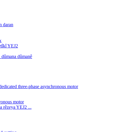
n daran
x
tîkî YEJ2
d û dûmana dûmanê
a rêzeya YEJ2 ...