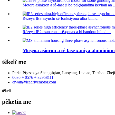
Motora asinkron a sê-fase ji bo pelçiqandina keviran an ..
Rêzeya IE3 asynchr sê-fonksiyona ultra-bilind ...
Rêzeya IE2 asansron a sê-qonax a bi bandora bilind ...
Moşena asînron a sê-fase xanîya aluminiu
têkelî
me
Parka Pîşesaziya Shangsiqian, Luoyang, Luqiao, Taizhou Zhej
0086 + 0576 + 82958111
ciwan@leadrivemotor.com
têkelî
pêketin
me