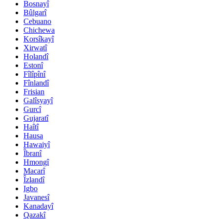
Bosnayî
Bûlgarî
Cebuano
Chichewa
Korsîkayî
Xirwatî
Holandî
Estonî
Fîlîpînî
Fînlandî
Frisian
Galîsyayî
Gurcî
Gujaratî
Haîtî
Hausa
Hawaiyî
Îbranî
Hmongî
Macarî
Îzlandî
Igbo
Javanesî
Kanadayî
Qazakî