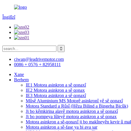
Îngilîzî
ciwan@leadrivemotor.com
0086 + 0576 + 82958111
Xane
Berhem
IE1 Motora asinkron a sê qonaxî
IE2 Motora asinkron a sê qonax
IE3 Motora asinkron a sê qonaxî
Mûşê Aluminium MS Motorê asinkronî yê sê qonaxî
Motora Standard a Rûsî (Hêza Bilind a Bingeha Biçûk)
Ji bo kêmkirina alavê motora asinkron a sê qonaxî
Ji bo pompeya lûleyê motora asinkron a sê qonax
Motora asinkron a sê-qonaxî ji bo makîneyên kevir û ma
Motora asinkron a sê-fase ya bi ava sar