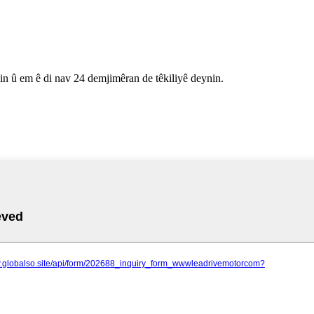
êlin û em ê di nav 24 demjimêran de têkiliyê deynin.