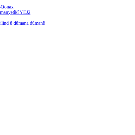
r-Qonax
omanyetîkî YEJ2
bilind û dûmana dûmanê