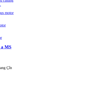
.
m a MS
iang Çîn