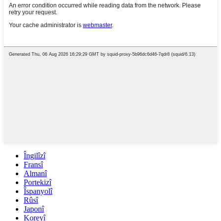
Îngilîzî
Fransî
Almanî
Portekizî
Îspanyolî
Rûsî
Japonî
Koreyî