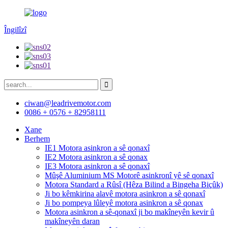
Îngilîzî
ciwan@leadrivemotor.com
0086 + 0576 + 82958111
Xane
Berhem
IE1 Motora asinkron a sê qonaxî
IE2 Motora asinkron a sê qonax
IE3 Motora asinkron a sê qonaxî
Mûşê Aluminium MS Motorê asinkronî yê sê qonaxî
Motora Standard a Rûsî (Hêza Bilind a Bingeha Biçûk)
Ji bo kêmkirina alavê motora asinkron a sê qonaxî
Ji bo pompeya lûleyê motora asinkron a sê qonax
Motora asinkron a sê-qonaxî ji bo makîneyên kevir û
makîneyên daran