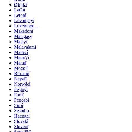
Qirgizî
Latînî
Letonî
Lîtvanyayî
Luxembou ..
Makedonî
Malagasy
Malayî
Malayalamî
Maltezî
Maorîyî
Maratî
Moxolî
Bîrmanî
Nepalî
Norwêcî
Peştûyî
Farsî
Pencabî
Sirbî
Sesotho
Haengal
Slovakî
Slovenî
Somalîkî