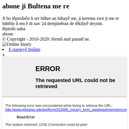
abone
ji Bultena me re
Ji bo lêpirsînên li ser hilber an bihayê me, ji kerema xwe ji me re
bihêlin û em ê di nav 24 demjimêran de têkiliyê deynin.
lêpirsîn naha
abone
© Copyright - 2010-2020: Hemû maf parastî ne.
E-nameyê bişînin
x