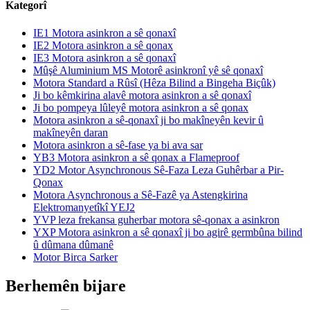
Kategorî
IE1 Motora asinkron a sê qonaxî
IE2 Motora asinkron a sê qonax
IE3 Motora asinkron a sê qonaxî
Mûşê Aluminium MS Motorê asinkronî yê sê qonaxî
Motora Standard a Rûsî (Hêza Bilind a Bingeha Biçûk)
Ji bo kêmkirina alavê motora asinkron a sê qonaxî
Ji bo pompeya lûleyê motora asinkron a sê qonax
Motora asinkron a sê-qonaxî ji bo makîneyên kevir û
makîneyên daran
Motora asinkron a sê-fase ya bi ava sar
YB3 Motora asinkron a sê qonax a Flameproof
YD2 Motor Asynchronous Sê-Faza Leza Guhêrbar a Pir-
Qonax
Motora Asynchronous a Sê-Fazê ya Astengkirina
Elektromanyetîkî YEJ2
YVP leza frekansa guherbar motora sê-qonax a asinkron
YXP Motora asinkron a sê qonaxî ji bo agirê germbûna bilind
û dûmana dûmanê
Motor Birca Sarker
Berhemên bijare