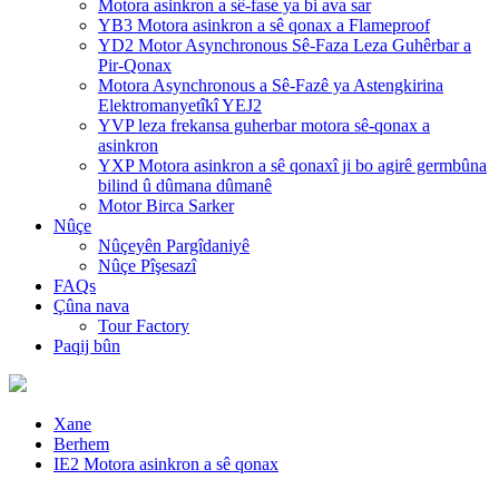
Motora asinkron a sê-fase ya bi ava sar
YB3 Motora asinkron a sê qonax a Flameproof
YD2 Motor Asynchronous Sê-Faza Leza Guhêrbar a
Pir-Qonax
Motora Asynchronous a Sê-Fazê ya Astengkirina
Elektromanyetîkî YEJ2
YVP leza frekansa guherbar motora sê-qonax a
asinkron
YXP Motora asinkron a sê qonaxî ji bo agirê germbûna
bilind û dûmana dûmanê
Motor Birca Sarker
Nûçe
Nûçeyên Pargîdaniyê
Nûçe Pîşesazî
FAQs
Çûna nava
Tour Factory
Paqij bûn
Xane
Berhem
IE2 Motora asinkron a sê qonax