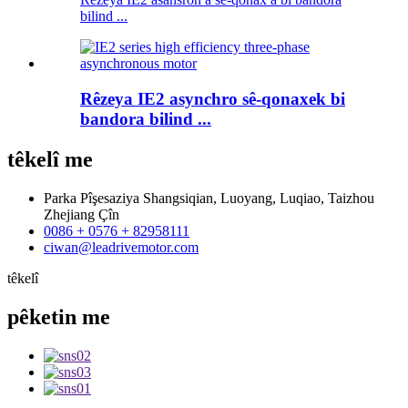
bilind ...
Rêzeya IE2 asynchro sê-qonaxek bi
bandora bilind ...
têkelî
me
Parka Pîşesaziya Shangsiqian, Luoyang, Luqiao, Taizhou
Zhejiang Çîn
0086 + 0576 + 82958111
ciwan@leadrivemotor.com
têkelî
pêketin
me