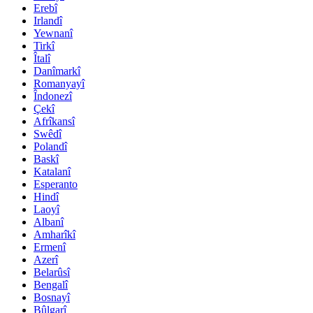
Erebî
Irlandî
Yewnanî
Tirkî
Îtalî
Danîmarkî
Romanyayî
Îndonezî
Çekî
Afrîkansî
Swêdî
Polandî
Baskî
Katalanî
Esperanto
Hindî
Laoyî
Albanî
Amharîkî
Ermenî
Azerî
Belarûsî
Bengalî
Bosnayî
Bûlgarî