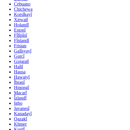
Cebuano
Chichewa
Korsîkayî
Xirwatî
Holandî
Estonî
Fîlîpînî
Fînlandî
Frisian
Galîsyayî
Gurcî
Gujaratî
Haîtî
Hausa
Hawaiyî
Îbranî
Hmongî
Macarî
Îzlandî
Igbo
Javanesî
Kanadayî
Qazakî
Khmer
Kurdî