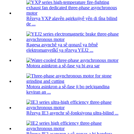
Rêzeya YXP alavên agirkujiyê yên di tîna bilind
de ...
Rageşa asynchê ya sê qonaxî ya frênê
elektromanyetîkî ya rêzeya YEJ2 ...
Motora asinkron a sê-fase ya bi ava sar
Motora asinkron a sê-fase ji bo pelçiqandina
keviran an ...
Rêzeya IE3 asynchr sê-fonksiyona ultra-bilind ...
Rêzeya IE2 asansron a sê-qonax a bi bandora